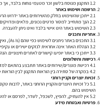
1.2 התקנון מנוסח בלשון זכר מטעמי נוחות בלבד, אך מתייחס לשני המינים כאחד.
הרשמה ושימוש באתר
2.1 ייתכן שהשימוש בחלק מהשירותים באתר ידרוש הרשמה או מסירת פרטים מזהים.
2.2 הנך מתחייב למסור פרטים נכונים, מלאים ומדויקים.
2.3 השימוש באתר הינו אישי בלבד ואינו ניתן להעברה.
אחריות ותכנים
3.1 התכנים באתר ניתנים לשימוש כפי שהם (As Is), ואין לראות בהם ייעוץ מקצועי או התחייבות מכל סוג.
3.2 הנהלת האתר אינה אחראית לנזקים ישירים או עקיפים שייגרמו כתוצאה משימוש באתר או הסתמכות על התכנים המופיעים בו.
3.3 ייתכן כי באתר יופיעו קישורים לאתרים חיצוניים. הנהלת האתר אינה אחראית לתכנים באתרים אלה.
רכישות ותשלומים
4.1 רכישת מוצרים/שירותים באתר תתבצע בהתאם למדיניות התשלום והביטול המופיעה בעמודי האתר.
4.2 במקרה של סתירה בין הוראות התקנון לבין הוראות ספציפיות בעמוד רכישה – הוראות עמוד הרכישה יגברו.
זכויות יוצרים וקניין רוחני
5.1 כל זכויות היוצרים והקניין הרוחני באתר, לרבות
השימוש בהם.
5.2 אין להעתיק, להפיץ, לשכפל, לשדר, לפרסם או להשתמש בכל דרך אחרת בתכני האתר ללא קבלת אישור מראש ובכתב מהנהלת האתר.
פרטיות ואבטחת מידע