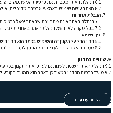
6.1 הנהלת האתר מכבדת את פרטיות המשתמשים ופועלת בהתאם למדיניות הפרטיות המפורסמת באתר.
6.2 האתר עושה שימוש באמצעי אבטחה מקובלים, אולם אין באפשרותו להבטיח חסינות מוחלטת מפני חדירות או שימוש בלתי מורשה.
הגבלת אחריות
7.1 הנהלת האתר אינה מתחייבת שהאתר יפעל ברציפות, ללא תקלות או שגיאות.
7.2 בכל מקרה לא תישא הנהלת האתר באחריות לנזק ישיר או עקיף שייגרם עקב שימוש באתר.
דין ושיפוט
8.1 הדין החל על תקנון זה והשימוש באתר הוא הדין הישראלי בלבד.
8.2 סמכות השיפוט הבלעדית בכל הנוגע לתקנון זה נתונה לבית המשפט המוסמך במחוז תל אביב-יפו.
9. שינויים בתקנון
9.1 הנהלת האתר רשאית לשנות או לעדכן את התקנון בכל עת לפי שיקול דעתה הבלעדי.
9.2 מועד פרסום התקנון המעודכן באתר הוא המועד הקובע לכל דבר ועניין.
לשיחה עם עו"ד